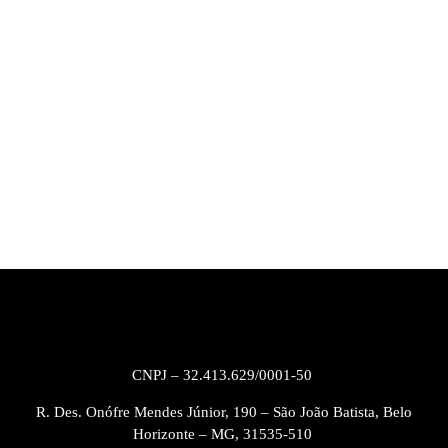
CNPJ – 32.413.629/0001-50
R. Des. Onófre Mendes Júnior, 190 – São João Batista, Belo
Horizonte – MG, 31535-510