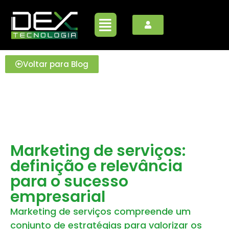
Voltar para Blog
Marketing de serviços:
definição e relevância
para o sucesso
empresarial
Marketing de serviços compreende um
conjunto de estratégias para valorizar os