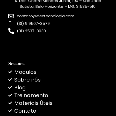
R. Des. Onófre Mendes Júnior, 190 – São João
Batista, Belo Horizonte – MG, 31535-510
contato@dextecnologia.com
(31) 9 9507-3579
(31) 2537-3030
Sessões
Modulos
Sobre nós
Blog
Treinamento
Materiais Úteis
Contato