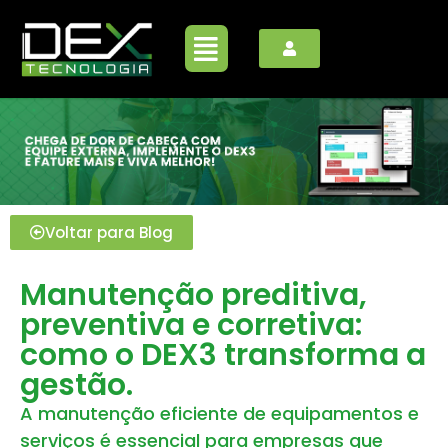
Voltar para Blog
Manutenção preditiva,
preventiva e corretiva:
como o DEX3 transforma a
gestão.
A manutenção eficiente de equipamentos e
serviços é essencial para empresas que